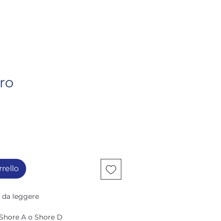
AZIENDA
CONTATTI
ro
rello
e da leggere
 Shore A o Shore D