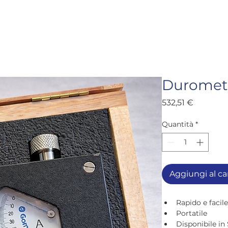
RVIZI
PARTICOLARI TECNICI
CATALOGHI
Duromet
Prezzo
532,51 €
Quantità
*
Aggiungi al car
Rapido e facil
Portatile
Disponibile in